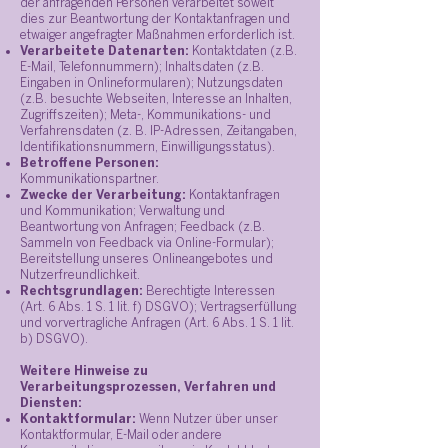
der anfragenden Personen verarbeitet soweit
dies zur Beantwortung der Kontaktanfragen und
etwaiger angefragter Maßnahmen erforderlich ist.
Verarbeitete Datenarten:
Kontaktdaten (z.B.
E-Mail, Telefonnummern); Inhaltsdaten (z.B.
Eingaben in Onlineformularen); Nutzungsdaten
(z.B. besuchte Webseiten, Interesse an Inhalten,
Zugriffszeiten); Meta-, Kommunikations- und
Verfahrensdaten (z. B. IP-Adressen, Zeitangaben,
Identifikationsnummern, Einwilligungsstatus).
Betroffene Personen:
Kommunikationspartner.
Zwecke der Verarbeitung:
Kontaktanfragen
und Kommunikation; Verwaltung und
Beantwortung von Anfragen; Feedback (z.B.
Sammeln von Feedback via Online-Formular);
Bereitstellung unseres Onlineangebotes und
Nutzerfreundlichkeit.
Rechtsgrundlagen:
Berechtigte Interessen
(Art. 6 Abs. 1 S. 1 lit. f) DSGVO); Vertragserfüllung
und vorvertragliche Anfragen (Art. 6 Abs. 1 S. 1 lit.
b) DSGVO).
Weitere Hinweise zu
Verarbeitungsprozessen, Verfahren und
Diensten:
Kontaktformular:
Wenn Nutzer über unser
Kontaktformular, E-Mail oder andere