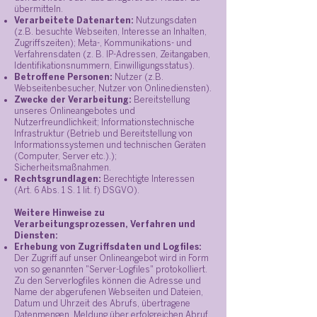
übermitteln.
Verarbeitete Datenarten:
Nutzungsdaten
(z.B. besuchte Webseiten, Interesse an Inhalten,
Zugriffszeiten); Meta-, Kommunikations- und
Verfahrensdaten (z. B. IP-Adressen, Zeitangaben,
Identifikationsnummern, Einwilligungsstatus).
Betroffene Personen:
Nutzer (z.B.
Webseitenbesucher, Nutzer von Onlinediensten).
Zwecke der Verarbeitung:
Bereitstellung
unseres Onlineangebotes und
Nutzerfreundlichkeit; Informationstechnische
Infrastruktur (Betrieb und Bereitstellung von
Informationssystemen und technischen Geräten
(Computer, Server etc.).);
Sicherheitsmaßnahmen.
Rechtsgrundlagen:
Berechtigte Interessen
(Art. 6 Abs. 1 S. 1 lit. f) DSGVO).
Weitere Hinweise zu
Verarbeitungsprozessen, Verfahren und
Diensten:
Erhebung von Zugriffsdaten und Logfiles:
Der Zugriff auf unser Onlineangebot wird in Form
von so genannten "Server-Logfiles" protokolliert.
Zu den Serverlogfiles können die Adresse und
Name der abgerufenen Webseiten und Dateien,
Datum und Uhrzeit des Abrufs, übertragene
Datenmengen, Meldung über erfolgreichen Abruf,