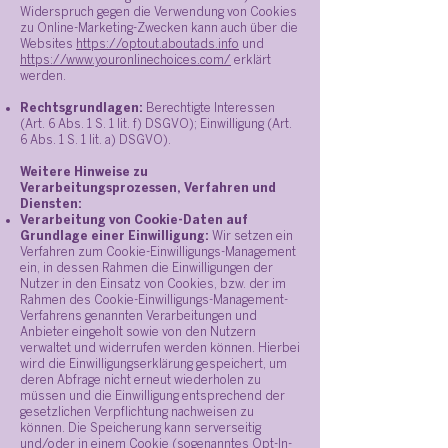
Widerspruch gegen die Verwendung von Cookies
zu Online-Marketing-Zwecken kann auch über die
Websites
https://optout.aboutads.info
und
https://www.youronlinechoices.com/
erklärt
werden.
Rechtsgrundlagen:
Berechtigte Interessen
(Art. 6 Abs. 1 S. 1 lit. f) DSGVO); Einwilligung (Art.
6 Abs. 1 S. 1 lit. a) DSGVO).
Weitere Hinweise zu
Verarbeitungsprozessen, Verfahren und
Diensten:
Verarbeitung von Cookie-Daten auf
Grundlage einer Einwilligung:
Wir setzen ein
Verfahren zum Cookie-Einwilligungs-Management
ein, in dessen Rahmen die Einwilligungen der
Nutzer in den Einsatz von Cookies, bzw. der im
Rahmen des Cookie-Einwilligungs-Management-
Verfahrens genannten Verarbeitungen und
Anbieter eingeholt sowie von den Nutzern
verwaltet und widerrufen werden können. Hierbei
wird die Einwilligungserklärung gespeichert, um
deren Abfrage nicht erneut wiederholen zu
müssen und die Einwilligung entsprechend der
gesetzlichen Verpflichtung nachweisen zu
können. Die Speicherung kann serverseitig
und/oder in einem Cookie (sogenanntes Opt-In-