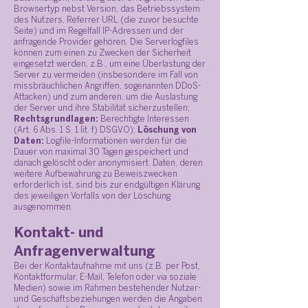
Browsertyp nebst Version, das Betriebssystem
des Nutzers, Referrer URL (die zuvor besuchte
Seite) und im Regelfall IP-Adressen und der
anfragende Provider gehören. Die Serverlogfiles
können zum einen zu Zwecken der Sicherheit
eingesetzt werden, z.B., um eine Überlastung der
Server zu vermeiden (insbesondere im Fall von
missbräuchlichen Angriffen, sogenannten DDoS-
Attacken) und zum anderen, um die Auslastung
der Server und ihre Stabilität sicherzustellen;
Rechtsgrundlagen:
Berechtigte Interessen
(Art. 6 Abs. 1 S. 1 lit. f) DSGVO);
Löschung von
Daten:
Logfile-Informationen werden für die
Dauer von maximal 30 Tagen gespeichert und
danach gelöscht oder anonymisiert. Daten, deren
weitere Aufbewahrung zu Beweiszwecken
erforderlich ist, sind bis zur endgültigen Klärung
des jeweiligen Vorfalls von der Löschung
ausgenommen.
Kontakt- und
Anfragenverwaltung
Bei der Kontaktaufnahme mit uns (z.B. per Post,
Kontaktformular, E-Mail, Telefon oder via soziale
Medien) sowie im Rahmen bestehender Nutzer-
und Geschäftsbeziehungen werden die Angaben