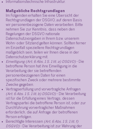
Informationstechnische Infrastruktur.
Maßgebliche Rechtsgrundlagen
Im Folgenden erhalten Sie eine Übersicht der
Rechtsgrundlagen der DSGVO, auf deren Basis
wir personenbezogene Daten verarbeiten. Bitte
nehmen Sie zur Kenntnis, dass neben den
Regelungen der DSGVO nationale
Datenschutzvorgaben in Ihrem bzw. unserem
Wohn- oder Sitzland gelten können. Sollten ferner
im Einzelfall speziellere Rechtsgrundlagen
maßgeblich sein, teilen wir Ihnen diese in der
Datenschutzerklärung mit.
Einwilligung (Art. 6 Abs. 1 S. 1 lit. a) DSGVO)
- Die
betroffene Person hat ihre Einwilligung in die
Verarbeitung der sie betreffenden
personenbezogenen Daten für einen
spezifischen Zweck oder mehrere bestimmte
Zwecke gegeben.
Vertragserfüllung und vorvertragliche Anfragen
(Art. 6 Abs. 1 S. 1 lit. b) DSGVO)
- Die Verarbeitung
ist für die Erfüllung eines Vertrags, dessen
Vertragspartei die betroffene Person ist, oder zur
Durchführung vorvertraglicher Maßnahmen
erforderlich, die auf Anfrage der betroffenen
Person erfolgen.
Berechtigte Interessen
(Art. 6 Abs. 1 S. 1 lit. f)
DSGVO)
- Die Verarbeitung ist zur Wahrung der